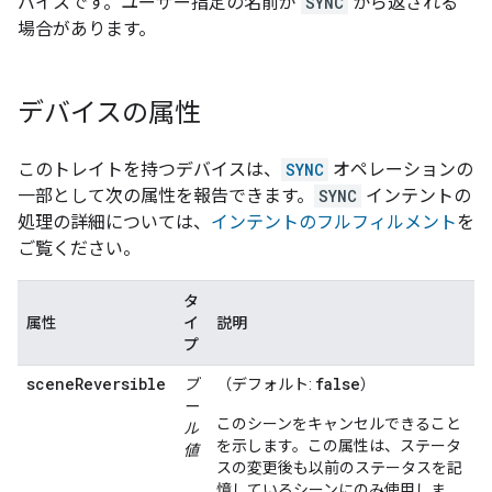
バイスです。ユーザー指定の名前が
SYNC
から返される
場合があります。
デバイスの属性
このトレイトを持つデバイスは、
SYNC
オペレーションの
一部として次の属性を報告できます。
SYNC
インテントの
処理の詳細については、
インテントのフルフィルメント
を
ご覧ください。
タ
属性
イ
説明
プ
sceneReversible
false
ブ
（デフォルト:
）
ー
このシーンをキャンセルできること
ル
を示します。この属性は、ステータ
値
スの変更後も以前のステータスを記
憶しているシーンにのみ使用しま