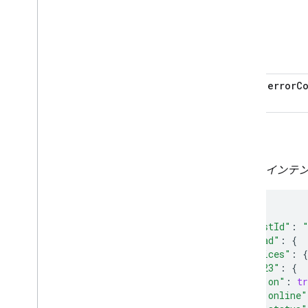
errorC
例
QUERY イン
{
"requestId"
:
"payload"
:
{
"devices"
:
{
"123"
:
{
"on"
:
tr
"online"