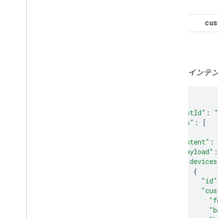
cus
例
QUERY インテ
{
"requestId"
:
"inputs"
:
[
{
"intent"
:
"payload"
:
"devices
{
"id"
"cus
"f
"b