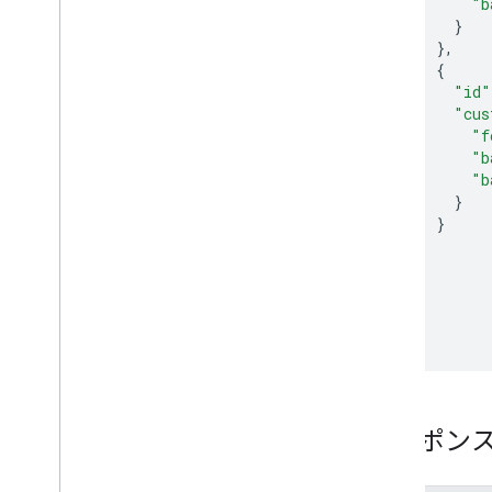
"b
}
},
{
"id"
"cus
"f
"b
"b
}
}
]
}
}
]
}
レスポン