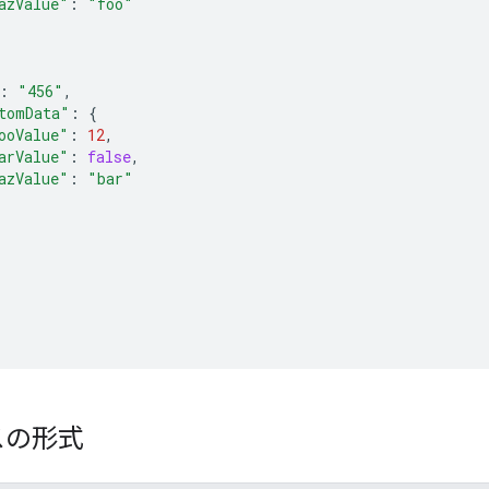
azValue"
:
"foo"
:
"456"
,
tomData"
:
{
ooValue"
:
12
,
arValue"
:
false
,
azValue"
:
"bar"
スの形式