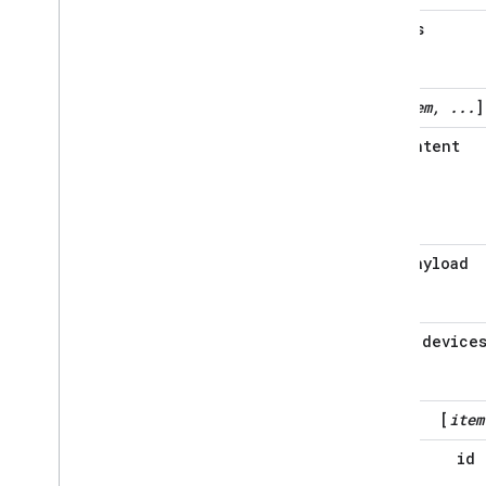
inputs
[
item, ...
]
intent
payload
device
[
item
id