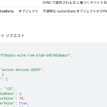
SYNC で提供される ID に基づくデバイス I
tomData
オブジェクト
不透明な customData オブジェクトが
ント リクエスト
"ff36a3cc-ec34-11e6-b1a0-64510650abcf"
,
"action.devices.QUERY"
,
{
"
:
[
:
"123"
,
tomData"
:
{
ooValue"
:
74
,
arValue"
:
true
,