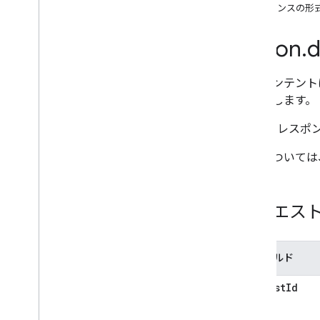
Intents
レスポンスの形
action
.
devices
.
SYNC
action
.
devices
.
QUERY
action
.
d
action
.
devices
.
EXECUTE
action
.
devices
.
DISCONNECT
このインテント
Errors and exceptions
に照会します。
Local Home SDK
QUERY
レスポン
詳細については
リクエス
フィールド
requestId