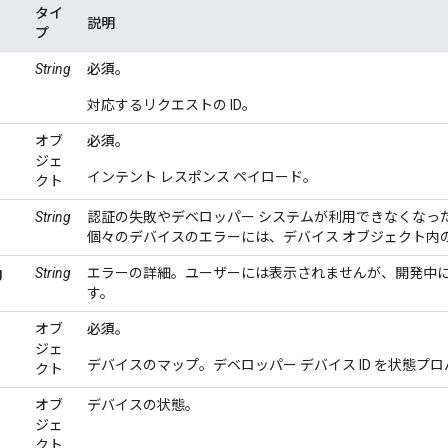
タイ
説明
プ
String
必須。
対応するリクエストの ID。
オブ
必須。
ジェ
インテント レスポンス ペイロード。
クト
String
認証の失敗やデベロッパー システムが利用できなくなっ
個々のデバイスのエラーには、デバイス オブジェクト内の er
g
String
エラーの詳細。ユーザーには表示されませんが、開発中
す。
オブ
必須。
ジェ
デバイスのマップ。デベロッパー デバイス ID を状態
クト
オブ
デバイスの状態。
ジェ
クト