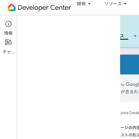
開発
リソース
Cloud-to-cloud
情報
開始する
詳細
開発
リファレンス
チャット
すべてのデバイスタイプ
すべてのデバイスの特性
には誤りが含まれ
参照
Device types
Google Home Deve
Device traits
Home Graph REST API
このページの内
Home Graph RPC API
リクエストの形