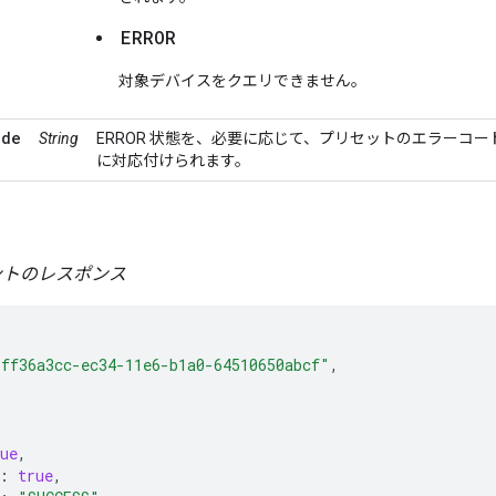
ERROR
対象デバイスをクエリできません。
ode
String
ERROR 状態を、必要に応じて、プリセットのエラーコ
に対応付けられます。
テントのレスポンス
"ff36a3cc-ec34-11e6-b1a0-64510650abcf"
,
ue
,
:
true
,