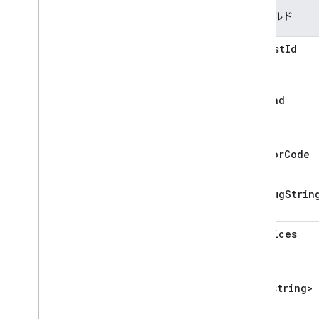
フィールド
requestId
payload
errorCode
debugStrin
devices
<string>