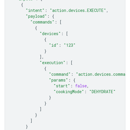
{
"intent"
:
"action.devices.EXECUTE"
,
"payload"
:
{
"commands"
:
[
{
"devices"
:
[
{
"id"
:
"123"
}
],
"execution"
:
[
{
"command"
:
"action.devices.comman
"params"
:
{
"start"
:
false
,
"cookingMode"
:
"DEHYDRATE"
}
}
]
}
]
}