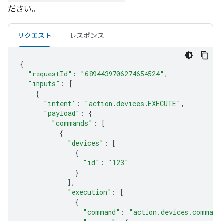
ださい。
リクエスト
レスポンス
{
"requestId"
:
"6894439706274654524"
,
"inputs"
:
[
{
"intent"
:
"action.devices.EXECUTE"
,
"payload"
:
{
"commands"
:
[
{
"devices"
:
[
{
"id"
:
"123"
}
],
"execution"
:
[
{
"command"
:
"action.devices.comman