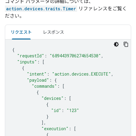
コマンド パラメータの詳細については、
action.devices.traits.Timer
リファレンスをご覧く
ださい。
リクエスト
レスポンス
{
"requestId"
:
"6894439706274654530"
,
"inputs"
:
[
{
"intent"
:
"action.devices.EXECUTE"
,
"payload"
:
{
"commands"
:
[
{
"devices"
:
[
{
"id"
:
"123"
}
],
"execution"
:
[
{