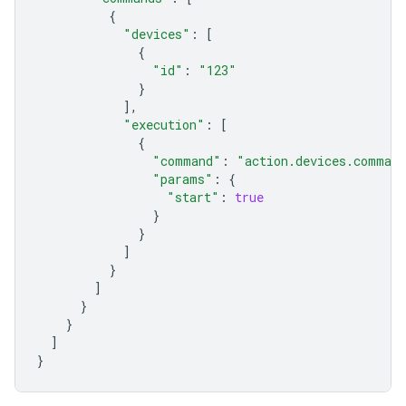
{
"devices"
:
[
{
"id"
:
"123"
}
],
"execution"
:
[
{
"command"
:
"action.devices.command
"params"
:
{
"start"
:
true
}
}
]
}
]
}
}
]
}