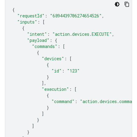
{
"requestId"
:
"6894439706274654526"
,
"inputs"
:
[
{
"intent"
:
"action.devices.EXECUTE"
,
"payload"
:
{
"commands"
:
[
{
"devices"
:
[
{
"id"
:
"123"
}
],
"execution"
:
[
{
"command"
:
"action.devices.comman
}
]
}
]
}