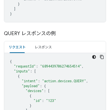
    }

  ]

}
QUERY レスポンスの例
リクエスト
レスポンス
{
"requestId"
:
"6894439706274654514"
,
"inputs"
:
[
{
"intent"
:
"action.devices.QUERY"
,
"payload"
:
{
"devices"
:
[
{
"id"
:
"123"
}