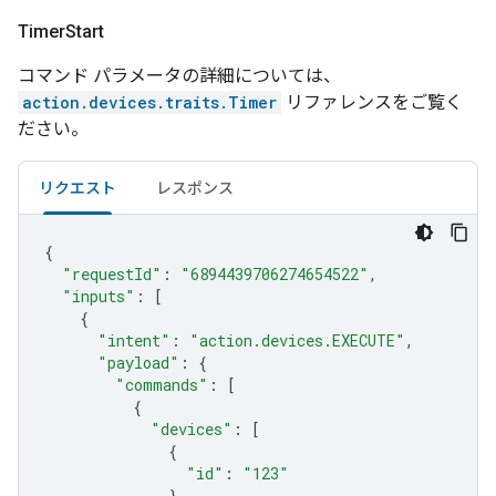
Timer
Start
コマンド パラメータの詳細については、
action.devices.traits.Timer
リファレンスをご覧く
ださい。
リクエスト
レスポンス
{
"requestId"
:
"6894439706274654522"
,
"inputs"
:
[
{
"intent"
:
"action.devices.EXECUTE"
,
"payload"
:
{
"commands"
:
[
{
"devices"
:
[
{
"id"
:
"123"
}