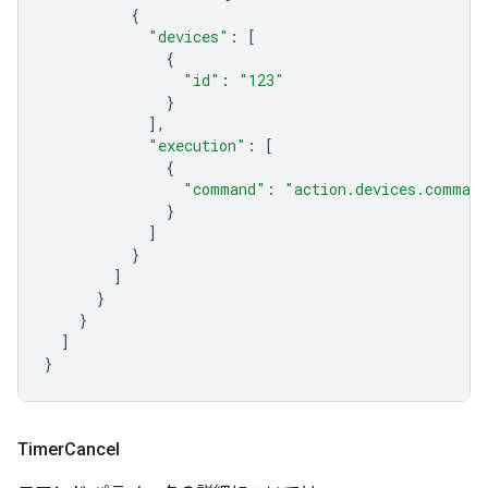
{
"devices"
:
[
{
"id"
:
"123"
}
],
"execution"
:
[
{
"command"
:
"action.devices.comman
}
]
}
]
}
}
]
}
Timer
Cancel