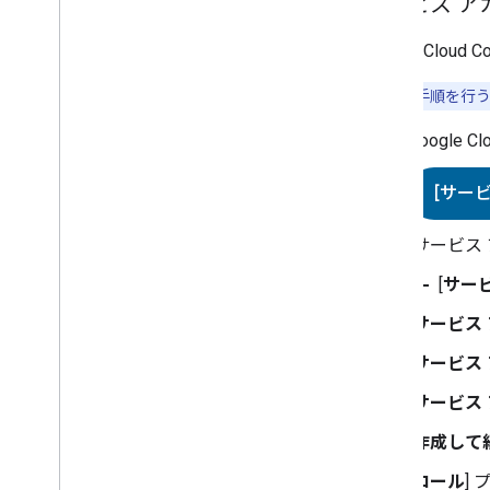
サービス ア
Google Cloud C
注
: 以下の手順を行
Google Cl
[サー
[サービス
add
[
サー
[
サービス
[
サービス 
[
サービス
[
作成して
[
ロール
]