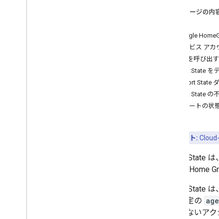
シスタントにリンクする
このページの内
スマートホーム アクションを拡張して
始める
セキュリティを強化する
Google Hom
サービス アカ
1
.
プロジェクトと認証の設定
API を呼び出す
Report State
2
.
インテント フルフィルメント
Report Sta
特定と同期
Report State 
クエリを実行して実行する
レポートの状
接続解除
Request Sync
Report State の実装
重要ポイント:
Cloud-
通知を送信する
インテント管理
Report State
は
Google Home G
3
.
Test
Report State
は
た）特定の
age
4
.
アナリティクス
行できないアク