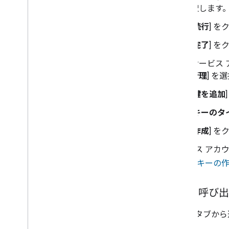
択します
[
続行
] 
[
完了
] 
サービス
管理
] を
[
鍵を追加
]
[
キーのタ
[
作成
] 
サービス アカウ
ウント キーの
API を呼び
以下のタブから