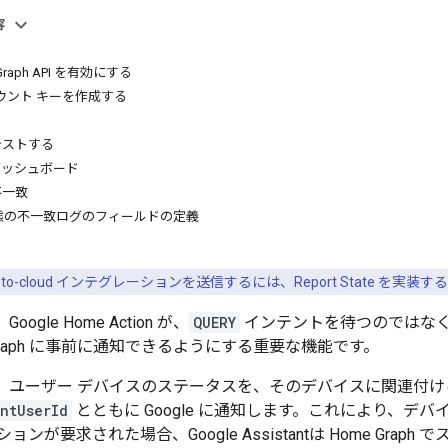
容
eGraph API を有効にする
ウント キーを作成する
 をテストする
te ダッシュボード
の不一致
態の不一致ログのフィールドの定義
to-cloud
インテグレーションを送信するには、
Report State
を実装する
、
Google Home
Action が、
QUERY
インテントを待つのではな
raph
に事前に通知できるようにする重要な機能です。
、ユーザー デバイスのステータスを、そのデバイスに関連付
ntUserId
とともに Google に通知します。これにより、
ションが要求された場合、
Google Assistant
は
Home Graph
でス