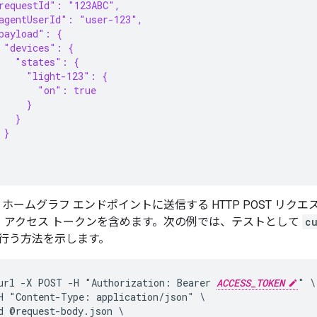
requestId": "123ABC",
agentUserId": "user-123",
payload": {
 "devices": {
   "states": {
     "light-123": {
       "on": true
     }
   }
 }
le ホームグラフ エンドポイントに送信する HTTP POST リクエストに、Rep
N、アクセス トークンを含めます。次の例では、テストとして
cu
行う方法を示します。
url -X POST -H "Authorization: Bearer 
ACCESS_TOKEN
" \

H "Content-Type: application/json" \

d @request-body.json \
