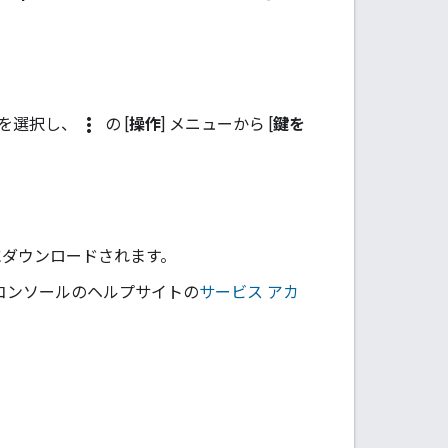
more_vert
トを選択し、
の [
操作
] メニューから [
鍵を
ンにダウンロードされます。
d コンソールのヘルプサイトの
サービス アカ