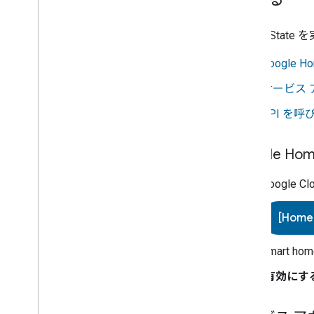
Report State
を
Google 
サービス 
API を呼
Google Ho
Google Cl
[Hom
smart hom
[
有効にす