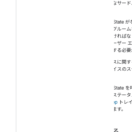
まざまなサード
5
.
機能強化
ん。
6
.
認定とリリース
Report State
が
リビングルーム
デベロッパー利用規約
決しなければな
デベロッパー ポリシー
高のユーザー 
を把握する必要
サポート
デバイスに関す
るデバイスのス
す。
Report State
を
ごとにステータ
StartStop
トレイ
があります。
始める