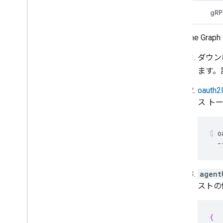
HTTP
gR
Home Graph
ダウン
ます。
oauth2l
ス ト
o
agent
ストの
{