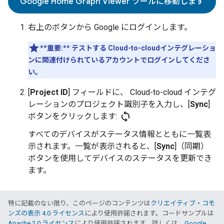
Google Home Graph Viewer ツールに移動します
右上のボタンから Google にログインします。
**重要:**
テストする
Cloud-to-cloud
インテグレーショ
ンに関連付けられているアカウントでログインしてくださ
い。
[
Project ID
] フィールドに、
Cloud-to-cloud
インテグ
レーションのプロジェクト識別子を入力し、[
Sync
]
sync
ボタンをクリックします:
すべてのデバイスがステータス情報とともに一覧表
示されます。一覧が表示されると、[
Sync
]（同期）
ボタンを使用してデバイスのステータスを更新でき
ます。
特に記載のない限り、このページのコンテンツは
クリエイティブ・コモ
ンズの表示 4.0 ライセンス
により使用許諾されます。コードサンプルは
Apache 2.0 ライセンス
により使用許諾されます。詳しくは、
Google