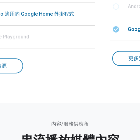
radio_button_unchecked
Andr
udio 適用的 Google Home 外掛程式
check_circle
Goog
 Playground
更多
資源
內容/服務供應商