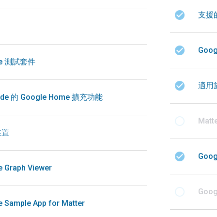
check_circle
支援
check_circle
Goo
me 測試套件
check_circle
適用於
de 的 Google Home 擴充功能
radio_button_unchecked
Mat
裝置
check_circle
Goog
 Graph Viewer
radio_button_unchecked
Goog
 Sample App for Matter