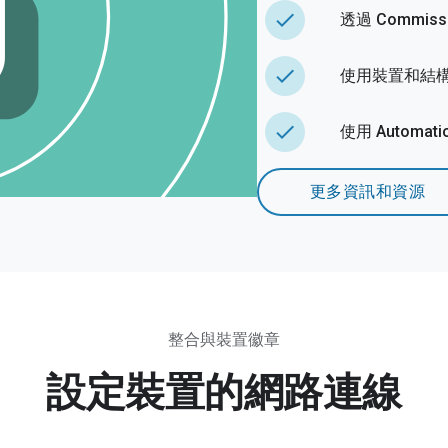
done
透過 Commissi
done
使用裝置和結構 A
done
使用 Autom
更多資訊和資源
整合與裝置徽章
設定裝置的網路連線