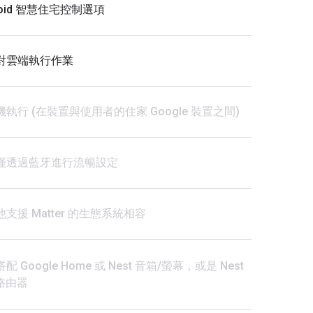
roid 智慧住宅控制選項
對雲端執行作業
執行 (在裝置與使用者的住家 Google 裝置之間)
僅透過藍牙進行流暢設定
支援 Matter 的生態系統相容
配 Google Home 或 Nest 音箱/螢幕，或是 Nest
i 路由器