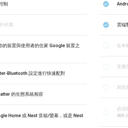
check_circle
家控制
And
check_circle
行作業
雲端
radio_button_unchecked
你的裝置與使用者的住家 Google 裝置之
在本機
radio_button_unchecked
支援
ter-Bluetooth 設定進行快速配對
radio_button_unchecked
與其他
atter 的生態系統相容
必須搭
radio_button_unchecked
le Home 或 Nest 音箱/螢幕，或是 Nest
Wif