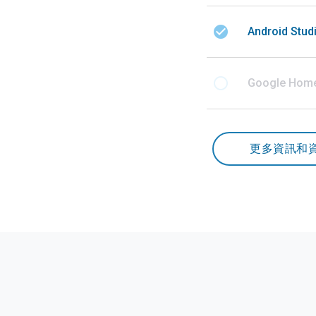
check_circle
Android St
radio_button_unchecked
Google Home
更多資訊和