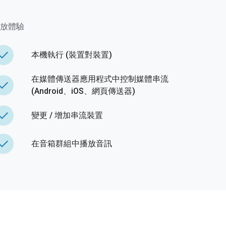
體播放體驗
done
本機執行 (裝置對裝置)
在媒體傳送器應用程式中控制媒體串流
done
(Android、iOS、網頁傳送器)
done
變更 / 增加串流裝置
done
在音箱群組中播放音訊