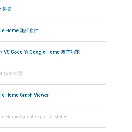
的裝置
gle Home 測試套件
 VS Code 的 Google Home 擴充功能
ter 虛擬裝置
le Home Graph Viewer
le Home Sample app for Matter