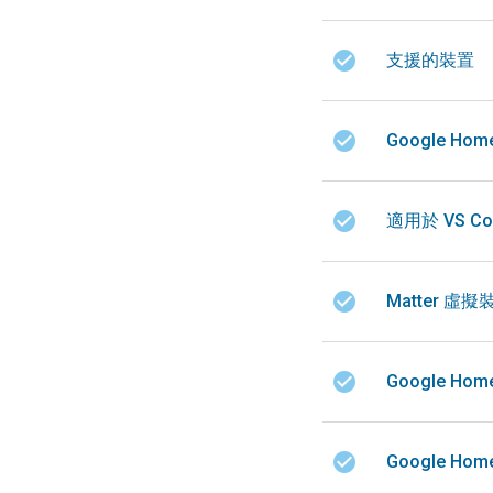
check_circle
支援的裝置
check_circle
Google Ho
check_circle
適用於 VS Co
check_circle
Matter 虛擬
check_circle
Google Home
check_circle
Google Home