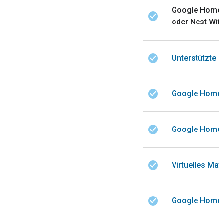
Google Home-
check_circle
oder Nest Wif
check_circle
Unterstützte
check_circle
Google Home
check_circle
Google Home
check_circle
Virtuelles Ma
check_circle
Google Home