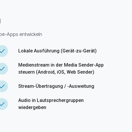
n
be-Apps entwickeln
done
Lokale Ausführung (Gerät-zu-Gerät)
Medienstream in der Media Sender-App
done
steuern (Android, iOS, Web Sender)
done
Stream-Übertragung / -Ausweitung
Audio in Lautsprechergruppen
done
wiedergeben