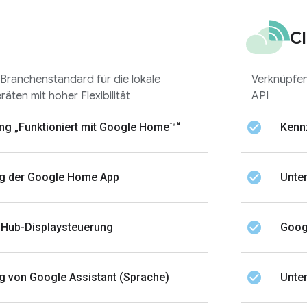
Cl
 Branchenstandard für die lokale
Verknüpfen
äten mit hoher Flexibilität
API
check_circle
g „Funktioniert mit Google Home™“
Kenn
check_circle
ng der Google Home App
Unte
check_circle
 Hub-Displaysteuerung
Goog
check_circle
g von Google Assistant (Sprache)
Unter