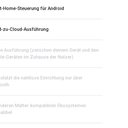
t-Home-Steuerung für Android
d-zu-Cloud-Ausführung
le Ausführung (zwischen deinem Gerät und den
le-Geräten im Zuhause der Nutzer)
stützt die nahtlose Einrichtung nur über
tooth
anderen Matter-kompatiblen Ökosystemen
atibel