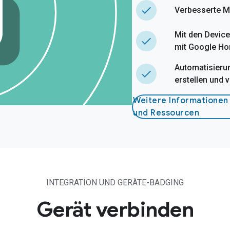
done
Verbesserte M
Mit den Device
done
mit Google Ho
Automatisierun
done
erstellen und 
Weitere Informationen
und Ressourcen
INTEGRATION UND GERÄTE-BADGING
Gerät verbinden