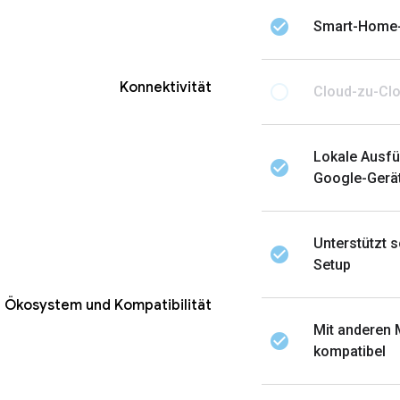
check_circle
Smart-Home-
Konnektivität
radio_button_unchecked
Cloud-zu-Cl
Lokale Ausfü
check_circle
Google-Gerät
Unterstützt s
check_circle
Setup
Ökosystem und Kompatibilität
Mit anderen
check_circle
kompatibel