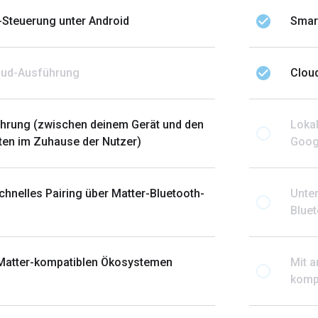
check_circle
Steuerung unter Android
Smar
check_circle
oud-Ausführung
Clou
hrung (zwischen deinem Gerät und den
Loka
radio_button_unchecked
en im Zuhause der Nutzer)
Goog
chnelles Pairing über Matter-Bluetooth-
Unter
radio_button_unchecked
Blue
 Matter-kompatiblen Ökosystemen
Mit 
radio_button_unchecked
komp