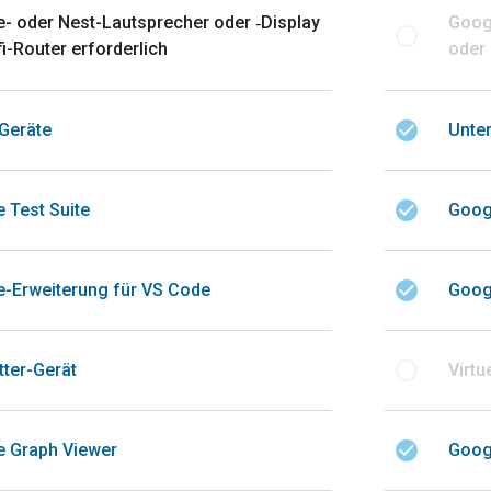
 oder Nest-Lautsprecher oder ‑Display
Goog
radio_button_unchecked
i-Router erforderlich
oder 
check_circle
 Geräte
Unter
check_circle
 Test Suite
Goog
check_circle
-Erweiterung für VS Code
Goog
radio_button_unchecked
tter-Gerät
Virtu
check_circle
 Graph Viewer
Goog