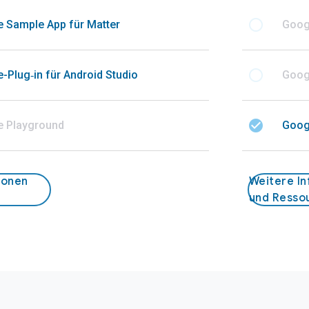
radio_button_unchecked
 Sample App für Matter
Goog
radio_button_unchecked
Plug‑in für Android Studio
Googl
check_circle
 Playground
Goog
ionen
Weitere I
und Resso