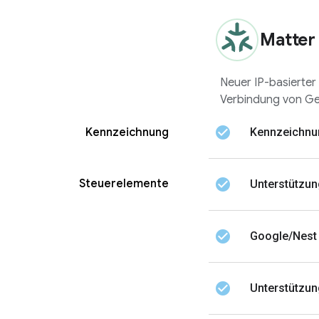
Matter
Neuer IP-basierter
Verbindung von Ger
check_circle
Kennzeichnung
Kennzeichnun
check_circle
Steuerelemente
Unterstützu
check_circle
Google/Nest
check_circle
Unterstützun