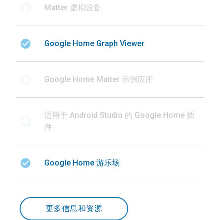
radio_button_unchecked
Matter 虚拟设备
check_circle
Google Home Graph Viewer
radio_button_unchecked
Google Home Matter 示例应用
适用于 Android Studio 的 Google Home 插
radio_button_unchecked
件
check_circle
Google Home 游乐场
更多信息和资源