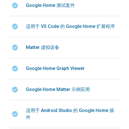
check_circle
Google Home 测试套件
check_circle
适用于 VS Code 的 Google Home 扩展程序
check_circle
Matter 虚拟设备
check_circle
Google Home Graph Viewer
check_circle
Google Home Matter 示例应用
适用于 Android Studio 的 Google Home 插
check_circle
件