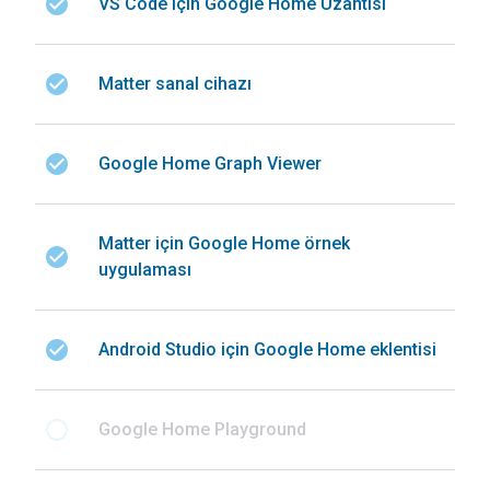
check_circle
VS Code için Google Home Uzantısı
check_circle
Matter sanal cihazı
check_circle
Google Home Graph Viewer
Matter için Google Home örnek
check_circle
uygulaması
check_circle
Android Studio için Google Home eklentisi
radio_button_unchecked
Google Home Playground