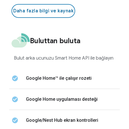
Daha fazla bilgi ve kaynak
Buluttan buluta
Bulut arka ucunuzu Smart Home API ile bağlayın
check_circle
Google Home™ ile çalışır rozeti
check_circle
Google Home uygulaması desteği
check_circle
Google/Nest Hub ekran kontrolleri