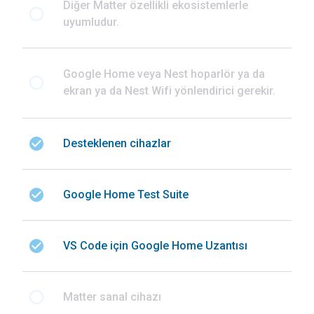
Diğer Matter özellikli ekosistemlerle
radio_button_unchecked
uyumludur.
Google Home veya Nest hoparlör ya da
radio_button_unchecked
ekran ya da Nest Wifi yönlendirici gerekir.
check_circle
Desteklenen cihazlar
check_circle
Google Home Test Suite
check_circle
VS Code için Google Home Uzantısı
radio_button_unchecked
Matter sanal cihazı