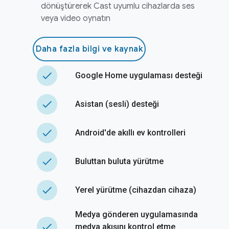
dönüştürerek Cast uyumlu cihazlarda ses
veya video oynatın
Daha fazla bilgi ve kaynak
done
Google Home uygulaması desteği
done
Asistan (sesli) desteği
done
Android'de akıllı ev kontrolleri
done
Buluttan buluta yürütme
done
Yerel yürütme (cihazdan cihaza)
Medya gönderen uygulamasında
done
medya akışını kontrol etme