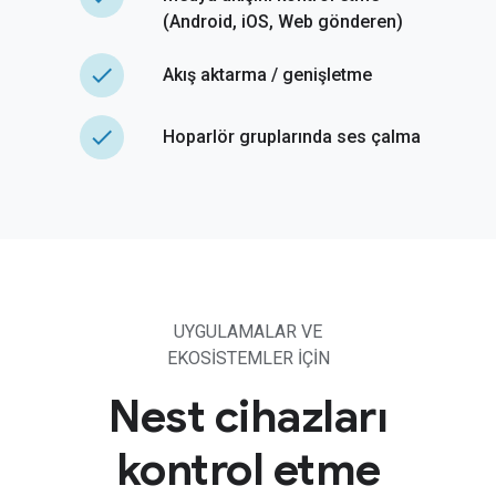
(Android, iOS, Web gönderen)
done
Akış aktarma / genişletme
done
Hoparlör gruplarında ses çalma
UYGULAMALAR VE
EKOSISTEMLER IÇIN
Nest cihazları
kontrol etme