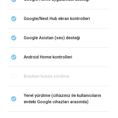
check_circle
Google/Nest Hub ekran kontrolleri
check_circle
Google Asistan (ses) desteği
check_circle
Android Home kontrolleri
radio_button_unchecked
Buluttan buluta yürütme
Yerel yürütme (cihazınız ile kullanıcıların
check_circle
evdeki Google cihazları arasında)