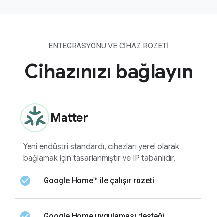
ENTEGRASYONU VE CIHAZ ROZETI
Cihazınızı bağlayın
Matter
Yeni endüstri standardı, cihazları yerel olarak
bağlamak için tasarlanmıştır ve IP tabanlıdır.
check_circle
Google Home™ ile çalışır rozeti
check_circle
Google Home uygulaması desteği