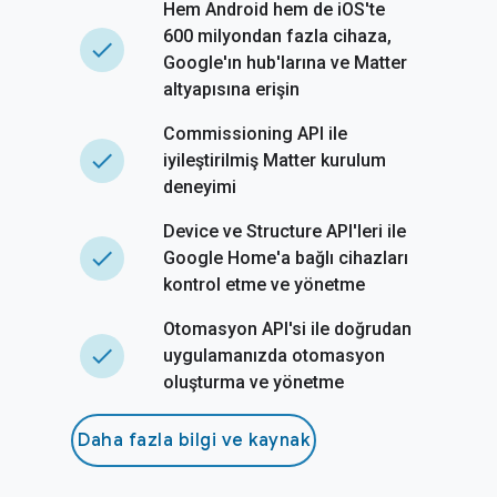
Hem Android hem de iOS'te
600 milyondan fazla cihaza,
done
Google'ın hub'larına ve Matter
altyapısına erişin
Commissioning API ile
done
iyileştirilmiş Matter kurulum
deneyimi
Device ve Structure API'leri ile
done
Google Home'a bağlı cihazları
kontrol etme ve yönetme
Otomasyon API'si ile doğrudan
done
uygulamanızda otomasyon
oluşturma ve yönetme
Daha fazla bilgi ve kaynak