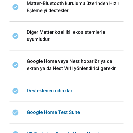
Matter-Bluetooth kurulumu üzerinden Hızlı
check_circle
Eşleme'yi destekler.
Diğer Matter özellikli ekosistemlerle
check_circle
uyumludur.
Google Home veya Nest hoparlör ya da
check_circle
ekran ya da Nest Wifi yönlendirici gerekir.
check_circle
Desteklenen cihazlar
check_circle
Google Home Test Suite