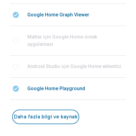
check_circle
Google Home Graph Viewer
Matter için Google Home örnek
radio_button_unchecked
uygulaması
radio_button_unchecked
Android Studio için Google Home eklentisi
check_circle
Google Home Playground
Daha fazla bilgi ve kaynak