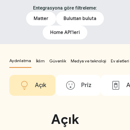
Entegrasyona göre filtreleme:
Matter
Buluttan buluta
Home API'leri
Aydınlatma
İklim
Güvenlik
Medya ve teknoloji
Ev aletleri
Açık
Priz
A
Açık