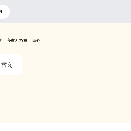
I
電
寝室と浴室
屋外
り替え