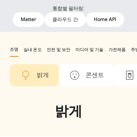
통합별 필터링:
Matter
클라우드 간
Home API
조명
실내 온도
안전 및 보안
미디어 및 기술
가전제품
주
밝게
콘센트
밝게