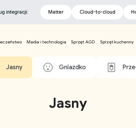
ug integracji:
Matter
Cloud-to-cloud
H
ieczeństwo
Media i technologia
Sprzęt AGD
Sprzęt kuchenny
Jasny
Gniazdko
Prze
Jasny