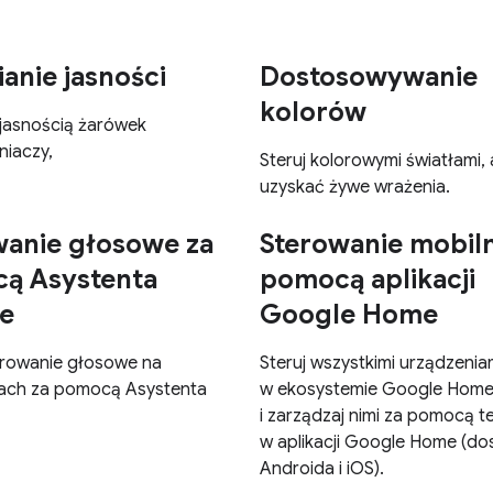
anie jasności
Dostosowywanie
kolorów
jasnością żarówek
niaczy,
Steruj kolorowymi światłami,
uzyskać żywe wrażenia.
wanie głosowe za
Sterowanie mobil
ą Asystenta
pomocą aplikacji
e
Google Home
rowanie głosowe na
Steruj wszystkimi urządzenia
ach za pomocą Asystenta
w ekosystemie Google Hom
i zarządzaj nimi za pomocą t
w aplikacji Google Home (do
Androida i iOS).