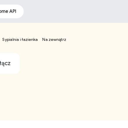
ome API
Sypialnia i łazienka
Na zewnątrz
łącz