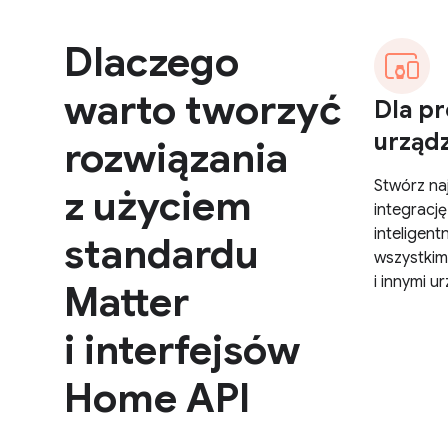
Dlaczego
warto tworzyć
Dla p
urząd
rozwiązania
Stwórz naj
z użyciem
integracj
inteligent
standardu
wszystkim
i innymi u
Matter
i interfejsów
Home API