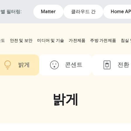
별 필터링:
Matter
클라우드 간
Home AP
온도
안전 및 보안
미디어 및 기술
가전제품
주방 가전제품
침실 
밝게
콘센트
전환
밝게