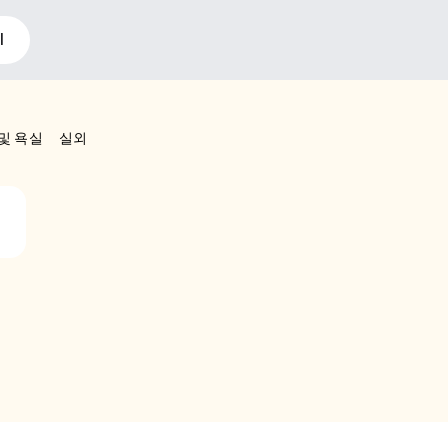
I
및 욕실
실외