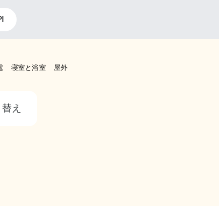
I
電
寝室と浴室
屋外
り替え