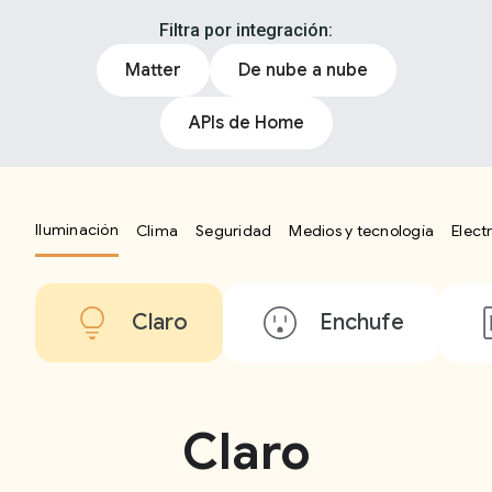
Filtra por integración:
Matter
De nube a nube
APIs de Home
Iluminación
Clima
Seguridad
Medios y tecnología
Elect
Claro
Enchufe
Claro