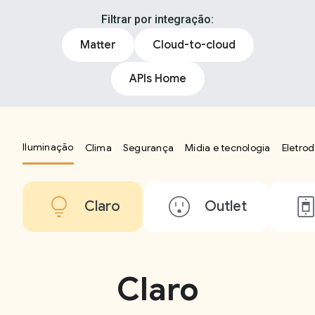
Filtrar por integração:
Matter
Cloud-to-cloud
APIs Home
Iluminação
Clima
Segurança
Mídia e tecnologia
Eletro
Claro
Outlet
Claro