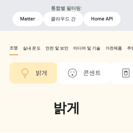
통합별 필터링:
Matter
클라우드 간
Home API
조명
실내 온도
안전 및 보안
미디어 및 기술
가전제품
주
밝게
콘센트
밝게