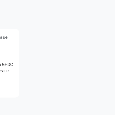
ease
TA GHDC
evice